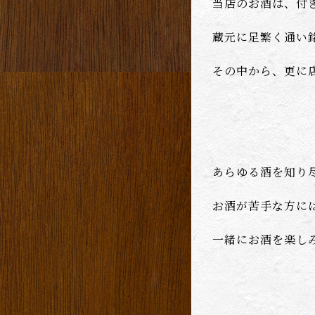
当店のお酒は、付
蔵元に足繁く通い
その中から、更に
あらゆる酒を知り
お酒が苦手な方に
一緒にお酒を楽し