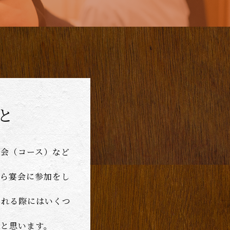
と
宴会（コース）など
から宴会に参加をし
される際にはいくつ
いと思います。