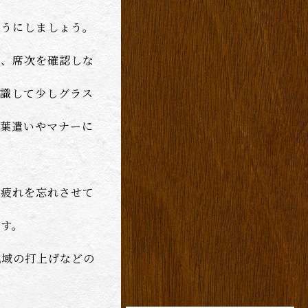
ようにしましょう。
は、席次を確認しな
意識して少しグラス
言葉遣いやマナーに
の疲れを忘れさせて
です。
地域の打上げなどの