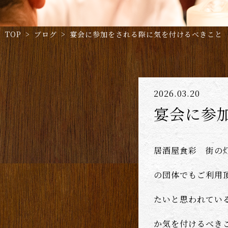
TOP
>
ブログ
> 宴会に参加をされる際に気を付けるべきこと
2026.03.20
宴会に参
居酒屋食彩 街の
の団体でもご利用
たいと思われてい
か気を付けるべき